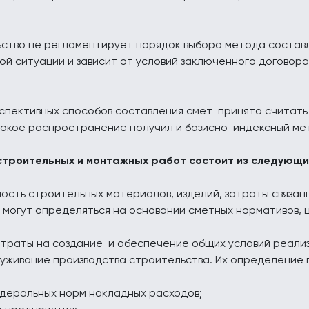
ство не регламентирует порядок выбора метода составл
ой ситуации и зависит от условий заключенного договор
спективных способов составления смет принято считать
рокое распространение получил и базисно-индексный ме
строительных и монтажных работ состоит из следующ
ость строительных материалов, изделий, затраты связан
могут определяться на основании сметных нормативов, ц
атраты на создание и обеспечение общих условий реали
луживание производства строительства. Их определение 
едеральных норм накладных расходов;